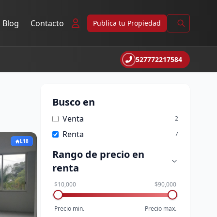
Blog
Contacto
Publica tu Propiedad
527772217584
Busco en
Venta
2
Renta
7
L18
Rango de precio
en
renta
$10,000
$90,000
Precio min.
Precio max.