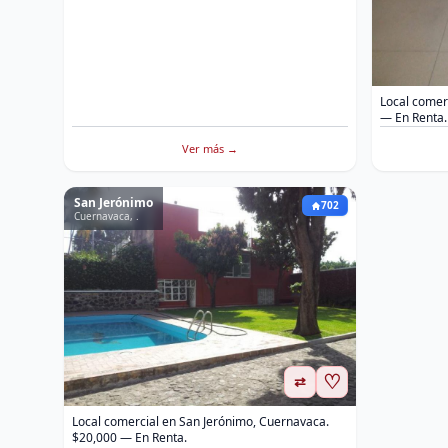
Local comer
— En Renta.
Ver más →
San Jerónimo
702
Cuernavaca, .
♡
⇄
Local comercial en San Jerónimo, Cuernavaca.
$20,000 — En Renta.