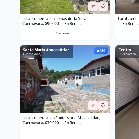
♡
⇄
Local comercial en Lomas del la Selva,
Local comer
Cuernavaca. $90,000 — En Renta.
— En Renta.
Ver más →
Santa María Ahuacatitlan
Centro
180
Cuernavaca, .
Cuernavaca, .
♡
⇄
Local comercial en Santa María Ahuacatitlan,
Cuernavaca. $30,000 — En Renta.