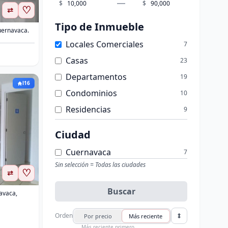
$
$
♡
⇄
Tipo de Inmueble
uernavaca.
Locales Comerciales
7
Casas
23
Departamentos
19
l16
Condominios
10
Residencias
9
Bungalows
2
Ciudad
Bodegas
1
Cuernavaca
7
Oficinas
1
Sin selección = Todas las ciudades
♡
⇄
Buscar
avaca,
Orden
Por precio
Más reciente
Más reciente primero